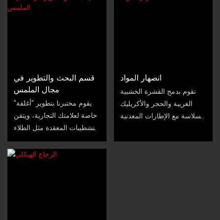
والآليات السلسة التي تحدد
الفخامة.
انصهار المواد
قسم البحث والتطوير في
مجال الملمس
نقوم بدمج القشرة الخشبية
يقوم مختبرنا بتطوير "أغلفة"
الغريبة والحجر والأكريليك
خاصة لعلامتك التجارية، ويتقن
بسلاسة مع الإطارات المعدنية
التشطيبات المعقدة مثل الطلاء
- بدون فجوات، بطابع مميز.
الكهربائي الضبابي غير اللامع
وطلاء التشققات الفنية.