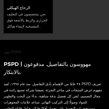
الزجاج الهيكلي
نحن متخصصون في التغليف
الحراري والربط بالأشعة فوق
البنفسجية لإنشاء هياكل
زجاجية شفافة تمامًا وقادرة
على تحمل الأحمال مع حواف
مصقولة وآمنة.
حول PSPD
PSPD | مهووسون
بالتفاصيل. مدفوعون
بالابتكار.
٢٨ عامًا من الاهتمام بأدق التفاصيل. منذ عام ١٩٩٨، تُعيد PSPD تعريف
مفهوم عرض المنتجات في متاجر التجزئة. بصفتنا شركة تصنيع رائدة في
مجال التصميم، نُتقن كل تفصيل بدقة متناهية، بدءًا من البحث والتطوير
للمواد وصولًا إلى التركيب النهائي. نساعد علامات المجوهرات
ومستحضرات التجميل على تحويل أفكارها إلى حلول قابلة للتطوير