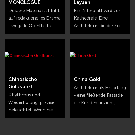
MONOLOGUE
Leysen
Düstere Materialität trifft
Ein Zifferblatt wird zur
auf redaktionelles Drama
Kathedrale. Eine
– wo jede Oberfläche
Architektur, die die Zeit
eine bewusste
erlebbar macht.
Entscheidung ist.
Chinesische
China Gold
Goldkunst
Architektur als Einladung
Rhythmus und
– eine fließende Fassade,
Wiederholung, präzise
die Kunden anzieht,
beleuchtet. Wenn die
noch bevor ein Wort
Gehäusewand zur Marke
gesprochen wird.
wird.