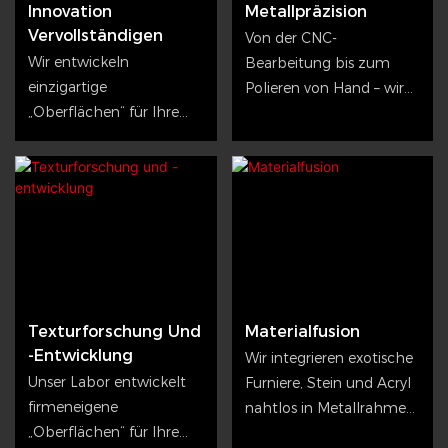
Innovation
Metallpräzision
Vervollständigen
Von der CNC-
Wir entwickeln
Bearbeitung bis zum
einzigartige
Polieren von Hand – wir
„Oberflächen“ für Ihre
entwickeln die
Marke – von
„unsichtbaren“ Details –
Krakelierlackierung bis
dichte Verbindungen,
hin zu nebelartiger
verdeckte Schweißnähte
Galvanisierung.
und leichtgängige
Mechaniken, die Luxus
ausmachen.
Texturforschung Und
Materialfusion
-entwicklung
Wir integrieren exotische
Unser Labor entwickelt
Furniere, Stein und Acryl
firmeneigene
nahtlos in Metallrahmen
„Oberflächen“ für Ihre
– lückenlos, mit