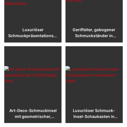
Luxuriöser
Geriffelter, gebogener
Schmuckpräsentationstu
Schmuckständer in
rm aus grauem Marmor
Schwarz und Gold
und Walnussholz
Art-Deco-Schmuckinsel
Luxuriöser Schmuck-
mit geometrischer,
Insel-Schaukasten in
kreisförmiger Form
Klavierlack-Optik