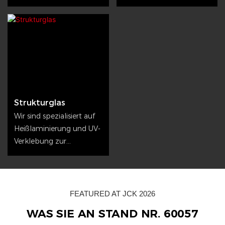
Marke und beherrscht
unverwechselbarem
komplexe
Charakter.
Oberflächenveredelunge
n wie matte
Galvanisierung und
kunstvolle
Krakelierlackierung.
Strukturglas
Wir sind spezialisiert auf
Heißlaminierung und UV-
Verklebung zur
Herstellung kristallklarer,
tragfähiger
Glaskonstruktionen mit
sicheren, polierten
FEATURED AT JCK 2026
Kanten.
WAS SIE AN STAND NR. 60057