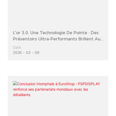
L'or 3.0, Une Technologie De Pointe : Des
Présentoirs Ultra-Performants Brillent Au
Salon International De La Joaillerie De
Date
Hong Kong 2026
2026
03
09