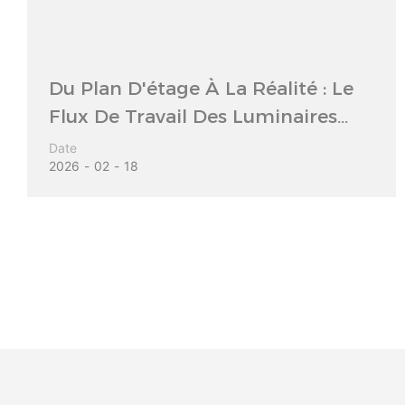
Du Plan D'étage À La Réalité : Le
Flux De Travail Des Luminaires
Prêts À Installer
Date
2026
02
18