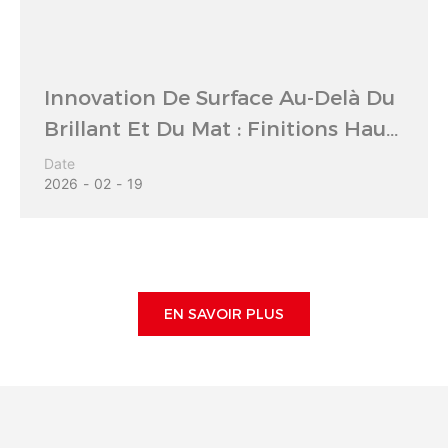
Innovation De Surface Au-Delà Du
Brillant Et Du Mat : Finitions Haut
De Gamme Pour Les Présentoirs
Date
2026
02
19
De Luxe En Magasin
EN SAVOIR PLUS