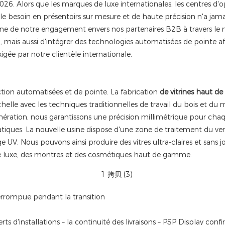
026. Alors que les marques de luxe internationales, les centres d
le besoin en présentoirs sur mesure et de haute précision n'a jam
igne de notre engagement envers nos partenaires B2B à travers l
mais aussi d'intégrer des technologies automatisées de pointe afin 
exigée par notre clientèle internationale.
tion automatisées et de pointe. La fabrication
de vitrines haut 
helle avec les techniques traditionnelles de travail du bois et d
énération, nous garantissons une précision millimétrique pour ch
ques. La nouvelle usine dispose d'une zone de traitement du ver
V. Nous pouvons ainsi produire des vitres ultra-claires et sans jo
e luxe, des montres et des cosmétiques haut de gamme.
terrompue pendant la transition
ts d'installations – la continuité des livraisons – PSP Display confi