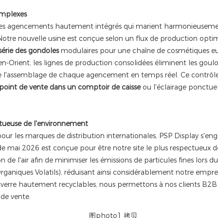
omplexes
s agencements hautement intégrés qui marient harmonieusement d
t. Notre nouvelle usine est conçue selon un flux de production opti
série des gondoles
modulaires pour une chaîne de cosmétiques e
Orient, les lignes de production consolidées éliminent les goul
re l'assemblage de chaque agencement en temps réel. Ce contrôle 
point de vente dans un comptoir de caisse
ou l'éclairage ponctue
tueuse de l'environnement
ur les marques de distribution internationales, PSP Display s'en
de mai 2026 est conçue pour être notre site le plus respectueux d
 de l'air afin de minimiser les émissions de particules fines lors du t
ganiques Volatils), réduisant ainsi considérablement notre empre
u verre hautement recyclables, nous permettons à nos clients B2B
de vente.