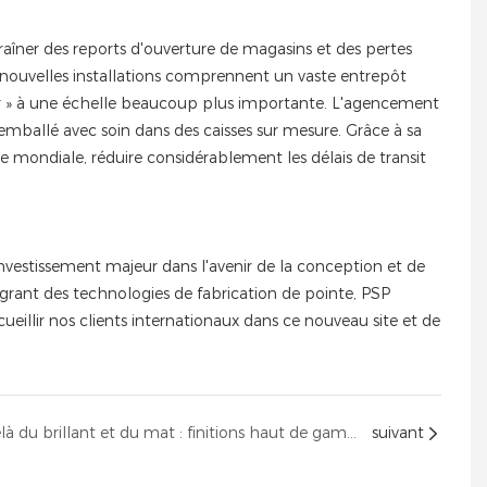
raîner des reports d'ouverture de magasins et des pertes
Nos nouvelles installations comprennent un vaste entrepôt
ler » à une échelle beaucoup plus importante. L'agencement
mballé avec soin dans des caisses sur mesure. Grâce à sa
e mondiale, réduire considérablement les délais de transit
nvestissement majeur dans l'avenir de la conception et de
grant des technologies de fabrication de pointe, PSP
illir nos clients internationaux dans ce nouveau site et de
Innovation de surface au-delà du brillant et du mat : finitions haut de gamme pour les présentoirs de luxe en magasin
suivant