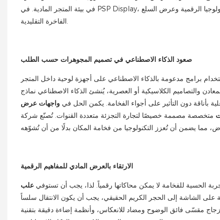
في بيئة المتجر المادية. في PSP Display، ندرك أن توفير الاستشارات المدعومة بالذكاء الاصطناعي وتجارب الهدايا المتميزة يتطلب تجهيزات متاجر مبتكرة وتفاعلية تمزج بسلاسة بين التكنولوجيا الرقمية وعرض السلع
الفاخرة التقليدية.
صعود الذكاء الاصطناعي في تصميم المجوهرات حسب الطلب
ستخدام برامج مدعومة بالذكاء الاصطناعي على أجهزة لوحية داخل المتجر
عادن والتصاميم الكلاسيكية أو العصرية، يُنشئ الذكاء الاصطناعي نماذج
اعلية بأناقة دون التأثير على أجواء الفخامة. يكمن الحل في
واجهات عرض
ت
متخصصة مصممة خصيصًا لتجارة التجزئة متعددة القنوات. تُصنّع شركة PSP Display مكاتب استشارة هجينة حيث يتم دمج التكنولوجيا بسلاسة. نستخدم نظامًا مخفيًا لإدارة الكابلات وحوامل شاشات بزاوية ضمن
الارتقاء بالعرض المادي للمفاهيم الرقمية
تجربة الحسية للفخامة لا يمكن محاكاتها رقمياً. لذا، يجب أن تستوفي
علب
ئعة على الشاشة إلى الحجر الكريم الحقيقي، يجب أن يكون الانتقال سلساً
 وأنظمة إضاءة دقيقة بتقنية LED معايرة الألوان. تضمن هذه الإضاءة الدقيقة أن يُظهر الماس الحقيقي نفس البريق والتألق واللمعان