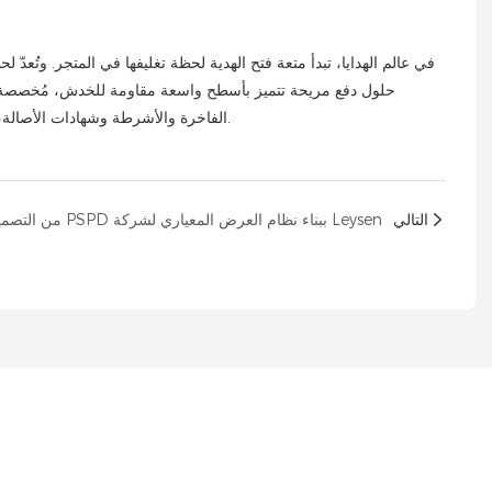
في عالم الهدايا، تبدأ متعة فتح الهدية لحظة تغليفها في المتجر. وتُعدّ ل
الفاخرة والأشرطة وشهادات الأصالة، تُمكّن منصاتنا الموظفين من تجهيز الهدية على أكمل وجه بينما يسترخي العميل، مما يضمن إتمام كل عملية شراء بأعلى مستويات الاحترافية والفخامة.
التالي
من التصميم إلى المتجر: كيف قامت شركة PSPD ببناء نظام العرض المعياري لشركة Leysen