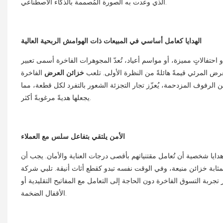
الذي وعدت به الصورة المُصممة بالذكاء الاصطناعي.
الهدايا كعامل أساسي في المبيعات ذات الهوامش الربحية العالية
احتفالاتٍ مميزة، أو مواسم أعياد، تُعدّ المجوهرات الفاخرة أسمى تعبير
عرض المرئي قيمةً هائلةً من النظرة الأولى. تلعب
خزائن العرض
الفاخرة
الرفوف المزدحمة، يُعزّز تجار التجزئة الشعور بالتفرد لكل قطعة، مما
يجعلها هديةً مرغوبةً أكثر.
الأمن يلتقي بتفاعل سلس مع العملاء
دايا شخصية أن تُعامل مقتنياتهم بأقصى درجات العناية والأمان. يجب أن
ن منيعة، وفي الوقت نفسه تبدو كقطع أثاث أنيقة. تلبي شركة PSP Display هذا المطلب المزدوج من خلال دمج آليات قفل ذكية متطورة، ومفصلات مخفية، وزجاج مقاوم
بة التسوق الفاخرة دون الحاجة إلى التعامل مع المفاتيح التقليدية أو
الأقفال الضخمة.