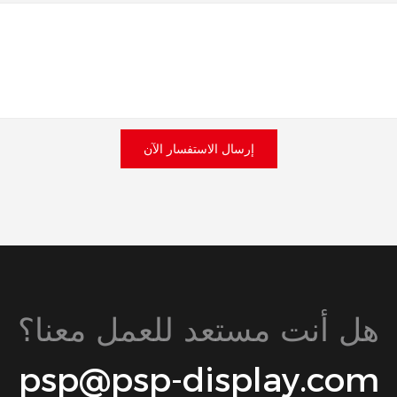
إرسال الاستفسار الآن
هل أنت مستعد للعمل معنا؟
psp@psp-display.com