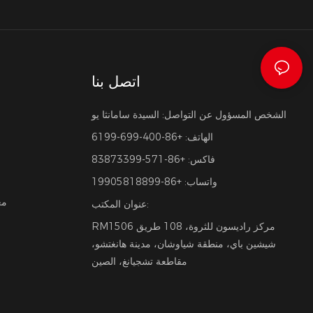
اتصل بنا
الشخص المسؤول عن التواصل: السيدة سامانثا يو
الهاتف: +86-400-699-6199
فاكس: +86-571-83873399
واتساب: +86-19905818899
مع
عنوان المكتب:
RM1506 مركز راديسون للثروة، 108 طريق
شيشين باي، منطقة شياوشان، مدينة هانغتشو،
مقاطعة تشجيانغ، الصين