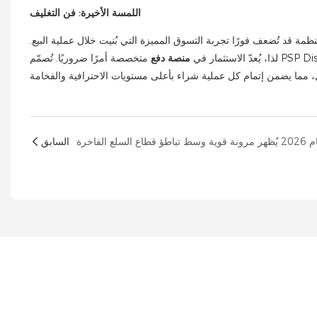
اللمسة الأخيرة: فن التغليف
لمنظمة قد تُضعف فورًا تجربة التسوق المميزة التي بُنيت خلال عملية البيع.
لذا، يُعدّ الاستثمار في
منصة دفع
متخصصة أمرًا ضروريًا. تُصمّم PSP Display حلول دفع مريحة تتميز بأسطح واسعة مقاومة للخدش، مُخصصة خصيصًا لتغليف الهدايا بأناقة. بفضل وحدات التخزين القابلة للقفل للعلب
الفاخرة
السابق