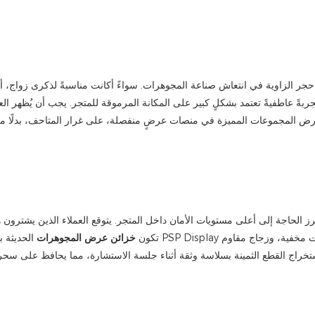
حجر الزاوية في انتعاش صناعة المجوهرات. سواءً أكانت مناسبةً لذكرى زواج، أو 
ربةً عاطفيةً تعتمد بشكلٍ كبير على المكانة المرموقة للمتجر. يجب أن يُظهر ال
رض المجموعات المميزة في منصات عرضٍ منفصلة، ​​على غرار المتاحف، بدلًا من 
ز الحاجة إلى أعلى مستويات الأمان داخل المتجر. يتوقع العملاء الذين يشترون ه
تكون
خزائن عرض المجوهرات
الحديثة بمثابة خزائ
راج القطع الثمينة بسلاسة وثقة أثناء جلسة الاستشارة، مما يحافظ على سحر تجر