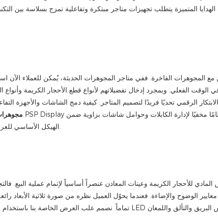
ن مع المجوهرات الفاخرة. ففي متاجر المجوهرات الحديثة، يُمكن للعملاء الآن ا
وقت الفعلي. وبمجرد إدخال تفضيلاتهم لأنواع قطع الأحجار الكريمة وأنواع الم
 الابتكار الرقمي تحديًا فريدًا لتصميم المتاجر: كيفية دمج الشاشات والأجهزة التف
مجوهرا
الهيكل الأساسي للعرض، مما يضمن أن تُعزز التكنولوجيا من فخامة المكان بدلًا من أن تُشوّهه.
لمادي للأحجار الكريمة وعينات المعادن عنصراً أساسياً لإتمام عملية البيع. فال
 معايير الوضوح والإضاءة. فعندما يحوّل العميل نظره من صورة ثلاثية الأبعاد را
تماماً. نصمم علب العرض الخاصة بنا باستخدام زجاج مقسّى فائق الوضوح ومضاد للانعكاس،