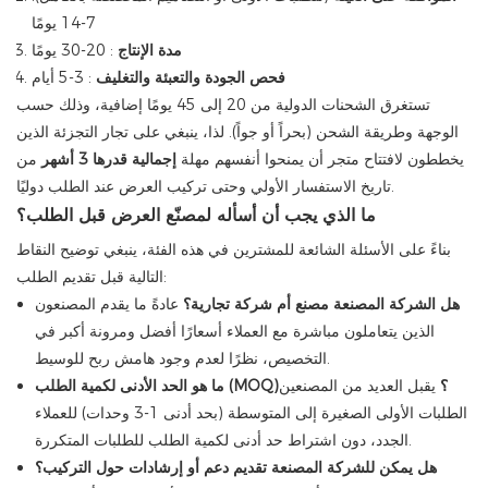
7-14 يومًا
مدة الإنتاج
: 20-30 يومًا
فحص الجودة والتعبئة والتغليف
: 3-5 أيام
تستغرق الشحنات الدولية من 20 إلى 45 يومًا إضافية، وذلك حسب
الوجهة وطريقة الشحن (بحراً أو جواً). لذا، ينبغي على تجار التجزئة الذين
يخططون لافتتاح متجر أن يمنحوا أنفسهم مهلة
إجمالية قدرها 3 أشهر
من
تاريخ الاستفسار الأولي وحتى تركيب العرض عند الطلب دوليًا.
ما الذي يجب أن أسأله لمصنّع العرض قبل الطلب؟
بناءً على الأسئلة الشائعة للمشترين في هذه الفئة، ينبغي توضيح النقاط
التالية قبل تقديم الطلب:
هل الشركة المصنعة مصنع أم شركة تجارية؟
عادةً ما يقدم المصنعون
الذين يتعاملون مباشرة مع العملاء أسعارًا أفضل ومرونة أكبر في
التخصيص، نظرًا لعدم وجود هامش ربح للوسيط.
ما هو الحد الأدنى لكمية الطلب (MOQ)؟
يقبل العديد من المصنعين
الطلبات الأولى الصغيرة إلى المتوسطة (بحد أدنى 1-3 وحدات) للعملاء
الجدد، دون اشتراط حد أدنى لكمية الطلب للطلبات المتكررة.
هل يمكن للشركة المصنعة تقديم دعم أو إرشادات حول التركيب؟