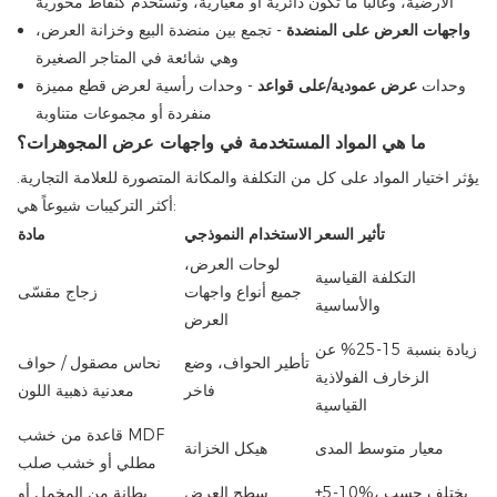
الأرضية، وغالبًا ما تكون دائرية أو معيارية، وتستخدم كنقاط محورية
واجهات العرض على المنضدة
- تجمع بين منضدة البيع وخزانة العرض،
وهي شائعة في المتاجر الصغيرة
وحدات
عرض عمودية/على قواعد
- وحدات رأسية لعرض قطع مميزة
منفردة أو مجموعات متناوبة
ما هي المواد المستخدمة في واجهات عرض المجوهرات؟
يؤثر اختيار المواد على كل من التكلفة والمكانة المتصورة للعلامة التجارية.
أكثر التركيبات شيوعاً هي:
تأثير السعر
الاستخدام النموذجي
مادة
لوحات العرض،
التكلفة القياسية
جميع أنواع واجهات
زجاج مقسّى
والأساسية
العرض
زيادة بنسبة 15-25% عن
تأطير الحواف، وضع
نحاس مصقول / حواف
الزخارف الفولاذية
فاخر
معدنية ذهبية اللون
القياسية
قاعدة من خشب MDF
معيار متوسط ​​المدى
هيكل الخزانة
مطلي أو خشب صلب
+5-10%، يختلف حسب
سطح العرض
بطانة من المخمل أو