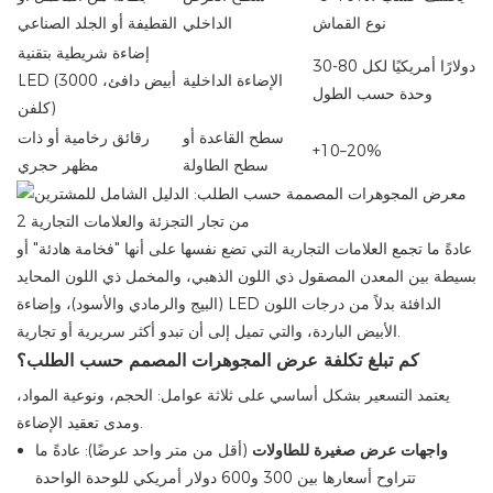
نوع القماش
الداخلي
القطيفة أو الجلد الصناعي
إضاءة شريطية بتقنية
30-80 دولارًا أمريكيًا لكل
الإضاءة الداخلية
LED (أبيض دافئ، 3000
وحدة حسب الطول
كلفن)
سطح القاعدة أو
رقائق رخامية أو ذات
+10–20%
سطح الطاولة
مظهر حجري
عادةً ما تجمع العلامات التجارية التي تضع نفسها على أنها "فخامة هادئة" أو
بسيطة بين المعدن المصقول ذي اللون الذهبي، والمخمل ذي اللون المحايد
(البيج والرمادي والأسود)، وإضاءة LED الدافئة بدلاً من درجات اللون
الأبيض الباردة، والتي تميل إلى أن تبدو أكثر سريرية أو تجارية.
كم تبلغ تكلفة عرض المجوهرات المصمم حسب الطلب؟
يعتمد التسعير بشكل أساسي على ثلاثة عوامل: الحجم، ونوعية المواد،
ومدى تعقيد الإضاءة.
واجهات عرض صغيرة للطاولات
(أقل من متر واحد عرضًا): عادةً ما
تتراوح أسعارها بين 300 و600 دولار أمريكي للوحدة الواحدة