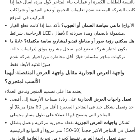
بالنسبة للطلبات الكبيرة أو عمليات بناء المتاجر لأول مرة، اسأل عما إذا
كانت الشركة المصنعة تقدم تعليمات التجميع أو دعم الفيديو أو شراكات
التركيب في الموقع.
ما هي سياسة الضمان أو العيوب؟
تأكد مما إذا كانت قطع الغيار (الألواح
الزجاجية، شرائط LED، الأقفال) مشمولة بالضمان ومدة سريانه.
هل يمكنني رؤية صور أو مقاطع فيديو لمشاريع سابقة مكتملة؟
عادةً ما
يكون اختيار شركة تصنيع لديها سجل مشاريع موثق (دراسات حالة،
تركيبات متاجر مكتملة) خيارًا أقل مخاطرة من اختيار شركة تقدم
صورًا ثلاثية الأبعاد فقط.
واجهة العرض الجدارية مقابل واجهة العرض المنفصلة: أيهما
الأنسب لمتجري؟
يعتمد هذا على تصميم المتجر وتدفق العملاء:
تعمل واجهات العرض الجدارية
على زيادة مساحة الأرضية إلى أقصى
حد وتعمل بشكل جيد في المتاجر الصغيرة (أقل من 60 مترًا مربعًا) أو
المتاجر التي يتصفح فيها العملاء على طول مسار محيطي.
تُشكل
واجهات العرض الجزرية
نقطة محورية مركزية وتعمل بشكل
أفضل في المتاجر الأكبر حجماً (60-150 متر مربع) أو المواقع الرئيسية
حيث تعمل واجهة العرض نفسها كجزء من تجربة العلامة التجارية،