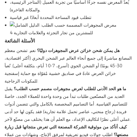
يُعدّ المعرض نفسه جزءًا أساسيًا من تجربة العميل (المتاجر الرئيسية،
والمكانة الفاخرة).
تتطلب قيود المساحة المحددة أبعادًا غير قياسية
الأسئلة الشائعة
هل يمكن شحن خزائن عرض المجوهرات دوليًا؟
نعم. تشحن معظم
المصانع مباشرةً إلى جميع أنحاء العالم عبر الشحن البحري (أكثر اقتصادية،
30-45 يومًا) أو الشحن الجوي (أسرع، 7-10 أيام، بتكلفة أعلى). تُعبأ
خزائن العرض عادةً في صناديق خشبية مُقوّاة مع حماية إسفنجية
للمكونات الزجاجية.
ما هو الحد الأدنى للطلب لعرض مجوهرات مصمم حسب الطلب؟
يقبل
العديد من المصنّعين طلبات تبدأ من وحدة واحدة للعملاء الجدد، خاصةً
للتصاميم القياسية. أما التصاميم المخصصة بالكامل والتي تتضمن أدوات
فريدة (زجاج منحني، عناصر تحمل علامة تجارية) فقد يكون لها حد أدنى
عملي أعلى نظرًا لتكاليف الإعداد، مع العلم أن هذا يختلف من مصنّع لآخر.
كيف أتأكد من موثوقية الشركة المصنعة التي تعرض منتجاتها قبل زيارة
مصنعها؟
اطلب جولات فيديو تعريفية لمرفق الإنتاج، وشهادات من عملاء