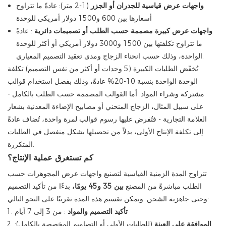
واجهات عرض قياسية للجدران أو الجزر
(1-2 متر): عادةً ما تتراوح
أسعارها بين 600 و1500 دولار أمريكي للوحدة
واجهات عرض كبيرة مصممة حسب الطلب أو تصميمات دائرية
: عادةً
ما تتراوح تكلفتها بين 1500 و3000 دولار أمريكي أو أكثر للوحدة
الواحدة، وذلك حسب انحناء الزجاج ومدى تعقيد التصميم المعياري.
تُخفّض الطلبات الكبيرة (5 وحدات أو أكثر من نفس التصميم) تكلفة
الوحدة الواحدة بنسبة 10-20% عادةً، وذلك بفضل استخدام قوالب
مشتركة وشراء المواد. أما القوالب المصممة حسب الطلب بالكامل -
على سبيل المثال، الزجاج المنحني أو مصابيح الإضاءة المعدنية بشعار
العلامة التجارية - فتُفرض عليها رسوم قوالب لمرة واحدة، تُضاف عادةً
إلى تكلفة الإنتاج الأولى، بدلاً من تحصيلها بشكل منفصل في الطلبات
المتكررة.
كم تستغرق عملية الإنتاج؟
تتراوح المدة الزمنية القياسية لتصنيع واجهات عرض المجوهرات حسب
الطلب مباشرةً من المصنع
بين 35 و45 يومًا،
بدءًا من تأكيد التصميم
وحتى جاهزية الشحن. ويمكن تقسيم هذه المدة تقريبًا على النحو التالي:
تأكيد التصميم والمواد
: من 3 إلى 7 أيام
الموافقة على العينة
(للطلبات الأولى أو التصاميم المخصصة بالكامل):