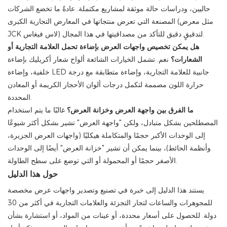
حاليين، ودراسات حالة موثقة لمشاريع مكتملة. عادةً ما تخضع الشركات
المصنعة التي تعرض منتجاتها في المعارض التجارية الكبرى (مثل معرض
JCK لاس فيغاس) لتدقيقٍ دقيق للتأكد من مصداقيتها في هذا المجال.
هل يمكن تخصيص واجهات العرض بإضاءة تحمل العلامة التجارية أو
الشعارات؟
نعم. تشمل الخيارات الشائعة ألواح شعار أكريليك بإضاءة
خلفية، وإضاءة LED جانبية للعلامة التجارية، وإضاءة متطابقة مع درجة
حرارة اللون مصممة لتكمل درجات ألوان الأحجار الكريمة أو المعادن
المحددة.
ما الفرق بين واجهة العرض وخزانة العرض؟
غالبًا ما يتم استخدام
المصطلحين بشكل متبادل، ولكن "واجهة العرض" تشير بشكل أكثر شيوعًا
إلى الوحدات الأكبر حجمًا والمتكاملة هيكليًا (واجهات العرض الجزيرة،
وأنظمة الحائط)، بينما يمكن أن تشير "خزانة العرض" أيضًا إلى الوحدات
الأصغر حجمًا أو المحمولة أو التي توضع على سطح الطاولة.
حول هذا الدليل
يستند هذا الدليل إلى خبرة في تصنيع وتصدير واجهات عرض مخصصة
للمجوهرات والساعات لتجار التجزئة والعلامات التجارية في أكثر من 30
دولة. للحصول على أسعار محددة، أو عينات من المواد، أو استشارة بشأن