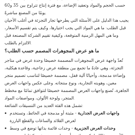
حسب الحجم والمواد وتعقيد الإضاءة، مع فترة إنتاج تتراوح بين 35 و60
يومًا من المصنع مباشرةً.
يجيب هذا الدليل على الأسئلة التي يطرحها تجار التجزئة في أغلب الأحيان
قبل الطلب: ما هي المواد التي يجب اختيارها، وكيف يتم تقسيم الأسعار،
وما هي المهل الزمنية المتوقعة، وكيفية تقييم الشركة المصنعة قبل
الالتزام بالطلب.
ما هو عرض المجوهرات المصمم حسب الطلب؟
تُعدّ واجهة عرض المجوهرات المصممة خصيصًا وحدة عرض في متاجر
التجزئة، وهي عادةً ما تجمع بين منطقة عرض زجاجية، وقاعدة هيكلية،
وإضاءة مدمجة، وأحيانًا آلية قفل، مصممة خصيصًا لتناسب تصميم متجر
معين، وهويته التجارية، ونوع منتجاته. وعلى عكس واجهات العرض
الجاهزة، تُصنع واجهات العرض المصممة خصيصًا لتتوافق تمامًا مع مخطط
المتجر، ولوحة الألوان، ومواصفات المواد.
تشمل هذه الفئة العديد من التنسيقات الشائعة:
واجهات العرض الجدارية
- مثبتة أو مدمجة في الحائط، وتستخدم
لعرض القلائد والساعات والقطع البارزة
وحدات العرض الجزيرية
- وحدات قائمة بذاتها توضع في وسط