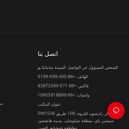
اتصل بنا
الشخص المسؤول عن التواصل: السيدة سامانثا يو
الهاتف: +86-400-699-6199
فاكس: +86-571-83873399
واتساب: +86-19905818899
مع
عنوان المكتب:
RM1506 مركز راديسون للثروة، 108 طريق
شيشين باي، منطقة شياوشان، مدينة هانغتشو،
مقاطعة تشجيانغ، الصين