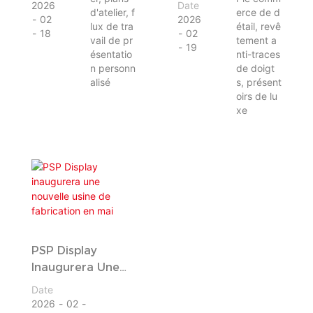
Présentoirs De
2026
Date
d'atelier, f
erce de d
02
2026
Luxe En Magasin
lux de tra
étail, revê
18
02
vail de pr
tement a
19
ésentatio
nti-traces
n personn
de doigt
alisé
s, présent
oirs de lu
xe
PSP Display
Inaugurera Une
Nouvelle Usine De
Date
Fabrication En Mai
2026
02