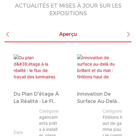
ACTUALITÉS ET MISES À JOUR SUR LES
EXPOSITIONS
Aperçu
Du Plan D'étage À
Innovation De
La Réalité : Le Flux
Surface Au-Delà
De Travail Des
Du Brillant Et Du
Catégorie
Catégorie
Luminaires Prêts
Mat : Finitions
agencem
Finitions h
À Installer
Haut De Gamme
ents prêt
aut de ga
s à install
mme pou
Pour Les
Date
er, plans
r le comm