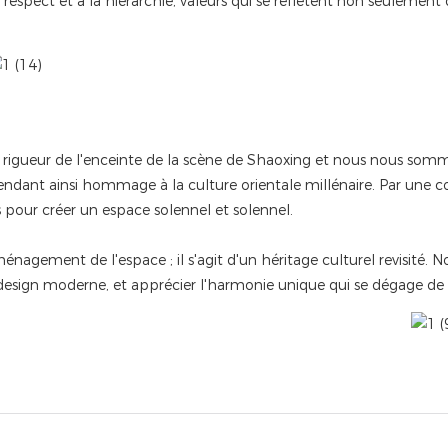
pect et à la hiérarchie, valeurs qui se reflètent non seulement da
rigueur de l'enceinte de la scène de Shaoxing et nous nous somm
, rendant ainsi hommage à la culture orientale millénaire. Par une
s pour créer un espace solennel et solennel.
agement de l'espace ; il s'agit d'un héritage culturel revisité. N
 design moderne, et apprécier l'harmonie unique qui se dégage de l