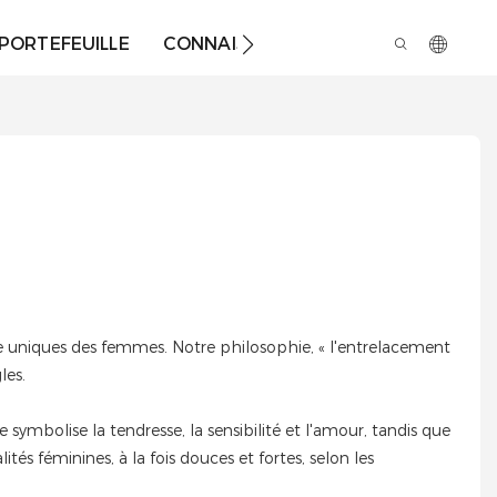
PORTEFEUILLE
CONNAISSANCES
À PROPOS DE 
orce uniques des femmes. Notre philosophie, « l'entrelacement
les.
ymbolise la tendresse, la sensibilité et l'amour, tandis que
tés féminines, à la fois douces et fortes, selon les