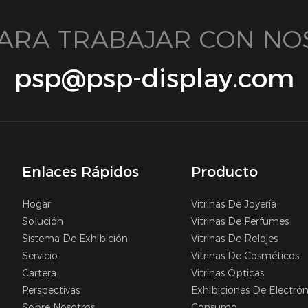
 PARA TRABAJAR CON NO
psp@psp-display.com
Enlaces Rápidos
Producto
Hogar
Vitrinas De Joyería
Solución
Vitrinas De Perfumes
Sistema De Exhibición
Vitrinas De Relojes
Servicio
Vitrinas De Cosméticos
Cartera
Vitrinas Ópticas
Perspectivas
Exhibiciones De Electró
Sobre Nosotros
Consumo