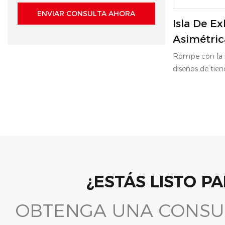
ENVIAR CONSULTA AHORA
Isla De Ex
Asimétric
Rompe con la m
diseños de tien
innovadora isla
doble zona. Es
combina dos ár
diferenciadas: u
elevada sobre u
vitrina rectangu
una estructura 
Este diseño de 
¿ESTÁS LISTO P
marcas que bus
permitiéndoles
OBTENGA UNA CONSUL
emblemático en
correspondiente