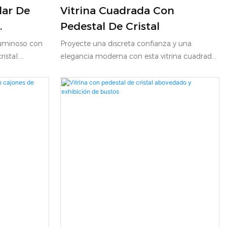
lar De
Vitrina Cuadrada Con
.
Pedestal De Cristal
uminoso con
Proyecte una discreta confianza y una
istal.
elegancia moderna con esta vitrina cuadrada
ilidad y dar
de cristal con pedestal. Con una superficie de
ud a los
exposición cúbica perfecta sobre un robusto
ble cuenta
pilar rectangular de inspiración
 cristal
arquitectónica, esta pieza independiente es
etálica
un elemento esencial para el comercio
Un cajón
minorista de lujo. Las líneas nítidas y
ica debajo del
depuradas de la base blanca se acentúan con
ando
sutiles incrustaciones verticales doradas,
ñadir volumen
creando un escenario imponente pero
ltamente
discreto para destacar relojes de alta
tanto
complicación, solitarios de diamantes o
como delicadas
colaboraciones exclusivas de boutiques.
un entorno