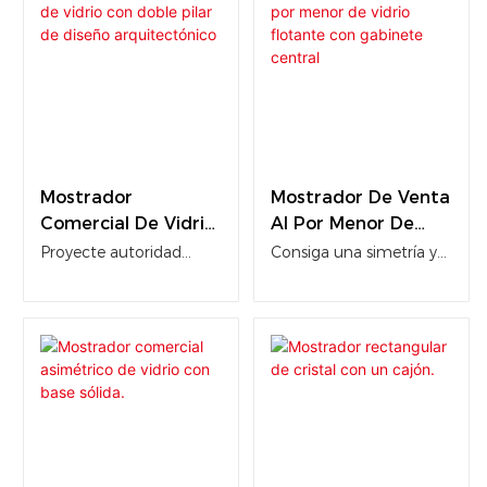
Mostrador
Mostrador De Venta
Comercial De Vidrio
Al Por Menor De
Con Doble Pilar De
Vidrio Flotante Con
Proyecte autoridad
Consiga una simetría y
Diseño
Gabinete Central
absoluta y lujo
un equilibrio perfectos
Arquitectónico
monumental con este
en su espacio comercial
mostrador de cristal
con este mostrador de
arquitectónico de doble
cristal flotante. Este
pilar. Alejándose de las
mueble, de
finas estructuras
proporciones
metálicas, este diseño
impecables, cuenta con
de gran sobriedad
un sólido armario