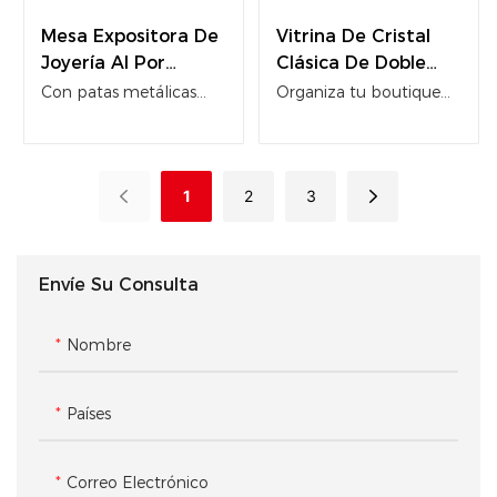
Mesa Expositora De
Vitrina De Cristal
Joyería Al Por
Clásica De Doble
Mayor Para Una
Puerta Para
Con patas metálicas
Organiza tu boutique
Experiencia De
Comercio Minorista
cruzadas, cristal
con nuestra clásica
Venta Al Por Menor
ultratransparente y
vitrina blanca de doble
compartimento de
puerta. Ofrece una
1
2
3
almacenamiento con
estética impecable,
cerradura.
cristal ultratransparente
y un amplio espacio de
Envíe Su Consulta
almacenamiento
seguro.
Nombre
Países
Correo Electrónico