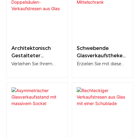
Architektonisch
Schwebende
Gestalteter
Glasverkaufstheke
Doppelsäulen-
Mit Mittelschrank
Verleihen Sie Ihrem
Erzielen Sie mit diesem
Verkaufstresen Aus
Geschäft absolute
schwebenden Glas-
Glas
Autorität und
Verkaufstresen perfekte
monumentalen Luxus
Symmetrie und
mit diesem
Ausgewogenheit in
architektonischen
Ihrem Verkaufsraum.
Doppelsäulen-
Das formschöne
Verkaufstresen aus Glas.
Möbelstück besteht aus
Anstelle dünner
einem zentralen,
Metallrahmen nutzt
massiven