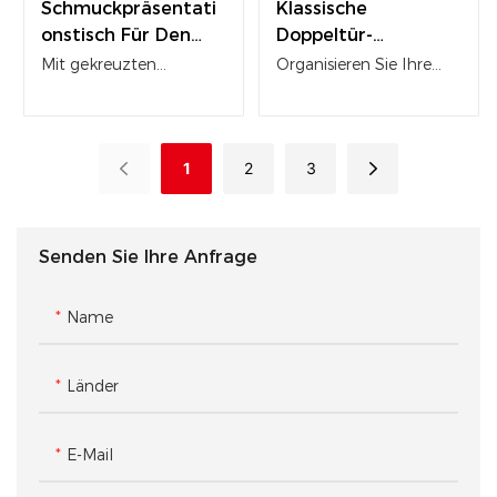
Schmuckpräsentati
Klassische
Onstisch Für Den
Doppeltür-
Großhandel – Ideal
Glasvitrine Für Den
Mit gekreuzten
Organisieren Sie Ihre
Für Den
Gewerblichen
Metallbeinen,
Boutique mit unserer
Einzelhandel
Einzelhandel
ultraklarem Glas und
klassischen weißen
abschließbarem
Doppeltür-
1
2
3
Stauraum
Verkaufsvitrine. Sie
bietet ein klares Design,
hochtransparentes Glas
Senden Sie Ihre Anfrage
und viel sicheren
Stauraum.
Name
Länder
E-Mail