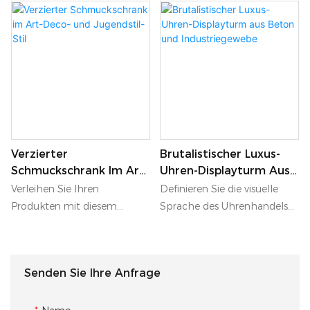
Verzierter
Brutalistischer Luxus-
Schmuckschrank Im Art-
Uhren-Displayturm Aus
Deco- Und Jugendstil-
Beton Und
Verleihen Sie Ihren
Definieren Sie die visuelle
Stil
Industriegewebe
Produkten mit diesem
Sprache des Uhrenhandels
monumentalen, reich
neu mit diesem markanten
verzierten Schmuckschrank
Uhrendisplayturm im Stil des
eine Aura von Tradition und
Brutalismus. Die
Senden Sie Ihre Anfrage
Stilsicherheit. Inspiriert von
Kombination aus der rohen,
der raffinierten Opulenz des
kraftvollen Präsenz