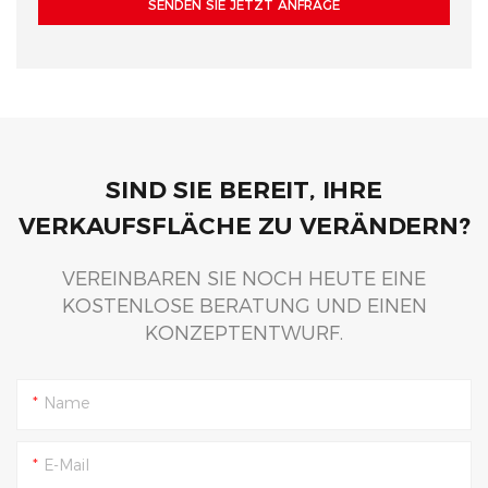
wirkungsvoll und
einprägsamen Blickfang, der
SENDEN SIE JETZT ANFRAGE
eindrucksvoll direkt auf
Innovation, kraftvolle Präsenz
Augenhöhe ihrer Kunden
und absolute Sicherheit für
präsentieren möchten.
eine anspruchsvolle
Kundschaft vermittelt.
SIND SIE BEREIT, IHRE
VERKAUFSFLÄCHE ZU VERÄNDERN?
VEREINBAREN SIE NOCH HEUTE EINE
KOSTENLOSE BERATUNG UND EINEN
KONZEPTENTWURF.
Name
E-Mail