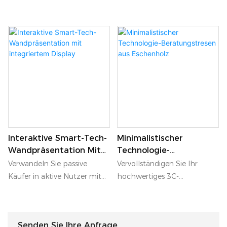
Interaktive Smart-Tech-
Minimalistischer
Wandpräsentation Mit
Technologie-
Integriertem Display
Beratungstresen Aus
Verwandeln Sie passive
Vervollständigen Sie Ihr
Eschenholz
Käufer in aktive Nutzer mit
hochwertiges 3C-
dieser interaktiven Smart-
Einzelhandelsambiente mit
Tech-Wandvitrine.
diesem minimalistischen
Ausgestattet mit einem
Beratungstresen aus
Senden Sie Ihre Anfrage