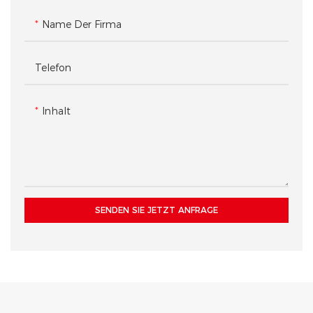
Perfekt geeignet für Smart-
und vier nahtlose
Name Der Firma
Home-Systeme, Premium-
Unterschränke sorgen für
Audiomarken und moderne
Ordnung und verbergen die
Telefon
3C-Boutiquen, ermöglicht er
übliche Büroausstattung. So
Kunden, Funktionen zu
entsteht ein aufgeräumtes,
testen, Tutorials anzusehen
professionelles und
Inhalt
und die ordentlich
einladendes Ambiente.
verpackten Produkte
bequem aus den
beleuchteten Regalen
darunter zu entnehmen.
SENDEN SIE JETZT ANFRAGE