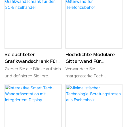
Beleuchteter
Hochdichte Modulare
Grafikwandschrank Für
Gitterwand Für
Den 3C-Einzelhandel
Telefonzubehör
Ziehen Sie die Blicke auf sich
Verwandeln Sie
und definieren Sie Ihre
margenstarke Tech-
Markenbereiche in Ihrem
Accessoires mit dieser
Elektronikgeschäft klar mit
hochdichten Gitterwand von
diesem beleuchteten Grafik-
Alltagsgegenständen in
Wandschrank. Der obere
Luxusartikel. Anders als
Bereich wird von einem
herkömmliche Metall-
massiven, nahtlosen
Lochwände wirkt dieser
Leuchtkasten mit
elegante Schrank in