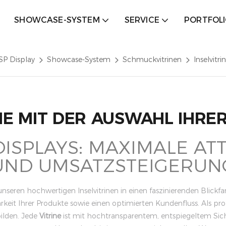
SHOWCASE-SYSTEM
SERVICE
PORTFOL
SP Display
Showcase-System
Schmuckvitrinen
Inselvitri
IE MIT DER AUSWAHL IHRE
ISPLAYS: MAXIMALE ATT
UND UMSATZSTEIGERUN
seren hochwertigen Inselvitrinen in einen faszinierenden Blickfang
t Ihrer Produkte sowie einen optimierten Kundenfluss. Als profe
bilden. Jede
Vitrine
ist mit hochtransparentem, entspiegeltem Siche