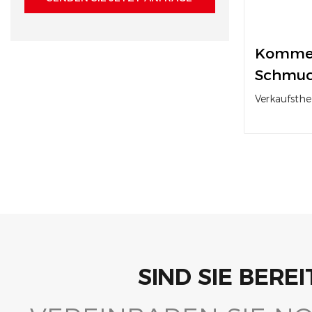
Kommer
Schmuck
Schaufe
Verkaufsthe
Glasdes
Glasvitrine.
SIND SIE BERE