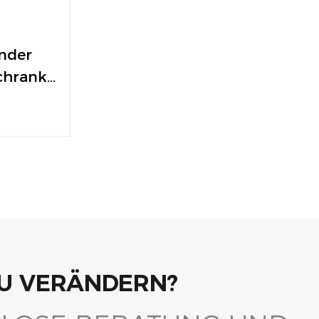
nder
chrank
 für den
 Die
ordnung
360°-
rierte LED-
r Stauraum
tützen.
 ZU VERÄNDERN?