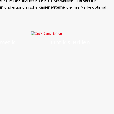
für Luxusboutiquen bis hin zu interaktiven
Duftbars
für
en
und ergonomische
Kassensysteme,
die Ihre Marke optimal
smetik
Optik & Brillen