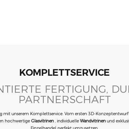
lere Etage)
KOMPLETTSERVICE
NTIERTE FERTIGUNG, D
PARTNERSCHAFT
ng mit unserem Komplettservice. Vom ersten 3D-Konzeptentwurf bi
igen hochwertige
Glasvitrinen
, individuelle
Wandvitrinen
und exklus
Einzelhandel perfekt umzusetzen.