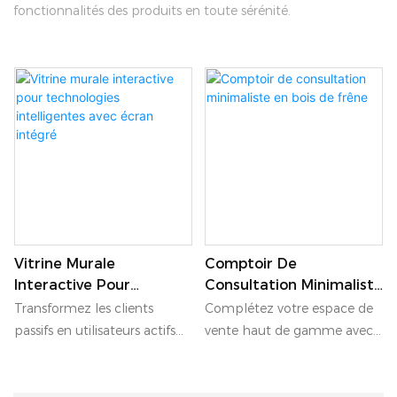
fonctionnalités des produits en toute sérénité.
Vitrine Murale
Comptoir De
Interactive Pour
Consultation Minimaliste
Technologies
En Bois De Frêne
Transformez les clients
Complétez votre espace de
Intelligentes Avec Écran
passifs en utilisateurs actifs
vente haut de gamme avec
Intégré
grâce à cette vitrine murale
ce comptoir de consultation
interactive et intelligente.
minimaliste en frêne. Conçu