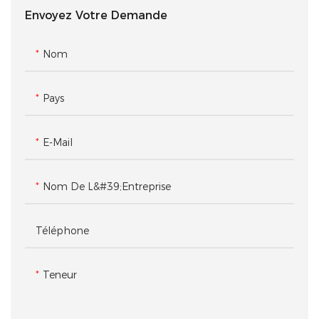
Dotée d'un grand écran
pour servir de point de vente
Envoyez Votre Demande
numérique intégré et d'un
sophistiqué ou de bureau
panneau de commande
d'assistance technique dédié,
analogique dédié avec
ce meuble arbore un design
Nom
boutons tactiles, cette vitrine
monolithique impeccable.
haut de gamme en bois clair
Doté de quatre tiroirs
Pays
fait le lien entre le contenu
supérieurs encastrés et de
numérique et le matériel
quatre placards inférieurs
E-Mail
physique. Idéale pour les
sans jointures apparentes, il
écosystèmes de maison
dissimule parfaitement
connectée, les marques
l'encombrement
Nom De L&#39;entreprise
audio haut de gamme et les
opérationnel d'un point de
boutiques modernes
vente, offrant ainsi aux clients
Téléphone
d'électronique, elle permet
une expérience d'accueil
aux clients de tester les
soignée, professionnelle et
fonctionnalités, de visionner
personnalisée.
Teneur
des tutoriels et de prendre
facilement en main les