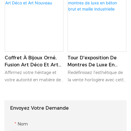
Coffret À Bijoux Orné,
Tour D'exposition De
Fusion Art Déco Et Art
Montres De Luxe En
Nouveau
Béton Brut Et Maille
Affirmez votre héritage et
Redéfinissez l'esthétique de
Industrielle
votre autorité en matière de
la vente horlogère avec cette
haute couture avec ce
tour d'exposition brutaliste
monumental meuble à
audacieuse. Alliant la
bijoux richement orné.
présence brute et imposante
Envoyez Votre Demande
Exhalant l'opulence
de panneaux de béton
sophistiquée des
texturé à un socle complexe
mouvements Art nouveau et
en maille métallique
Nom