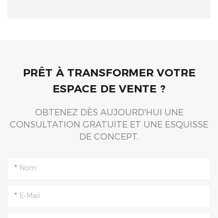
hauteur des yeux de leurs
puissance brute et sécurité
clients.
absolue à une clientèle
exigeante.
PRÊT À TRANSFORMER VOTRE
ESPACE DE VENTE ?
OBTENEZ DÈS AUJOURD'HUI UNE
CONSULTATION GRATUITE ET UNE ESQUISSE
DE CONCEPT.
Nom
E-Mail