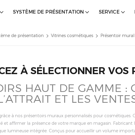
SYSTÈME DE PRÉSENTATION
SERVICE
tème de présentation
Vitrines cosmétiques
Présentoir mura
EZ À SÉLECTIONNER VOS 
IRS HAUT DE GAMME : 
L’ATTRAIT ET LES VENTE
 grâce à nos présentoirs muraux personnalisés pour cosmétiques. C
é et affirmer la présence de votre marque en magasin. Fabrican
tique lumineuse intégrée. Conçus pour accueillir un volume impo