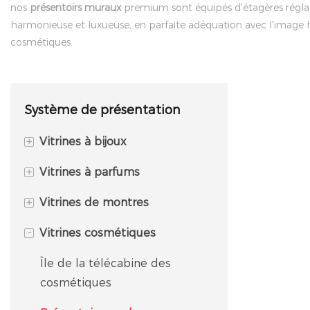
nos
présentoirs muraux
premium sont équipés d'étagères réglab
harmonieuse et luxueuse, en parfaite adéquation avec l'image 
cosmétiques.
Système de présentation
+
Vitrines à bijoux
+
Vitrines à parfums
Vitrine îlot
+
Vitrines de montres
Vitrine tour à bijoux
Vitrine à parfums
-
Vitrines cosmétiques
Vitrine de comptoir à bijoux
Présentoir mural à parfums
Présentation du compteur de
montres
Vitrine d&#39;angle
Étagère à parfums /
Île de la télécabine des
Présentoir
Watch Island Showcase
cosmétiques
Vitrine