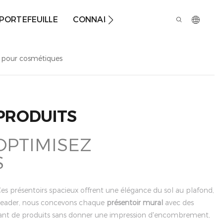
PORTEFEUILLE
CONNAISSANCES
À PROPOS DE 
l pour cosmétiques
PRODUITS
OPTIMISEZ
S
es présentoirs spacieux offrent une élégance du sol au plafond,
t leader, nous concevons chaque
présentoir mural
avec des
rtant de produits sans donner une impression d'encombrement,