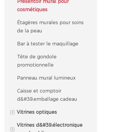
Barre de test / Barre de
Présentation de la Tour de
Présentoir mural pour
Armoire à bijoux et coffre-fort
parfum
Guet
cosmétiques
Présentoir d&#39;extrémité
Vitrine à montres avec tiroir
Étagères murales pour soins
de la peau
Exposition de gondoles
Vitrine de la fenêtre de
surveillance
Bar à tester le maquillage
Caisse
Coffre-fort/armoire de
Tête de gondole
rangement pour montres
promotionnelle
Panneau mural lumineux
Caisse et comptoir
d&#39;emballage cadeau
+
Vitrines optiques
Vitrines d&#39;électronique
Panneau à lattes pour
+