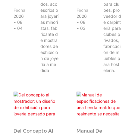
dos, acc
para clu
Fecha
esorios p
Fecha
bes, pro
2026
ara joyerí
2026
veedor d
08
as minori
08
e carpint
04
stas, fab
03
ería para
ricante d
clubes p
e mostra
rivados,
dores de
fabricaci
exhibició
ón de m
n de joye
uebles p
ría a me
ara host
dida
elería.
Del Concepto Al
Manual De