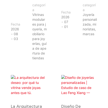
Modulares Al
Personalizada: La
categorí
categorí
Abrir Una Joyería
Guía Completa
a
a
Fecha
Para
Vitrinas
Joyería
2026
modular
personali
Compradores
07
Fecha
es para j
zada, mi
Minoristas Y
01
2026
oyería, m
noristas,
Marcas.
08
obiliario
marcas
03
para joy
erías, guí
a de ape
rtura de
tiendas
La Arquitectura
Diseño De