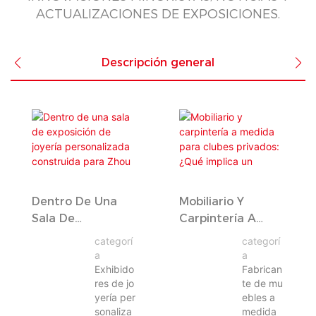
ACTUALIZACIONES DE EXPOSICIONES.
Descripción general
Dentro De Una
Mobiliario Y
Sala De
Carpintería A
Exposición De
Medida Para
categorí
categorí
Joyería
Clubes Privados:
a
a
Personalizada
¿Qué Implica Un
Exhibido
Fabrican
res de jo
te de mu
Construida Para
Equipamiento
yería per
ebles a
Zhou Liu Fu.
Completo?
sonaliza
medida