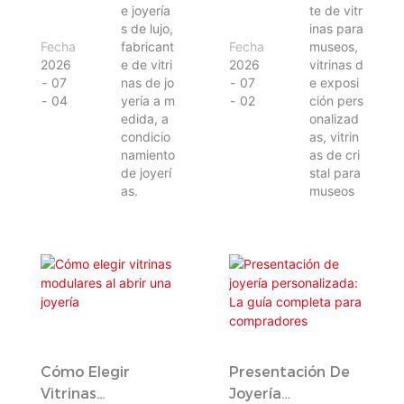
e joyería
te de vitr
Zijin Mining
Exposición
s de lujo,
inas para
Tayikistán
Personalizadas
Fecha
fabricant
Fecha
museos,
2026
e de vitri
2026
vitrinas d
07
nas de jo
07
e exposi
04
yería a m
02
ción pers
edida, a
onalizad
condicio
as, vitrin
namiento
as de cri
de joyerí
stal para
as.
museos
Cómo Elegir
Presentación De
Vitrinas
Joyería