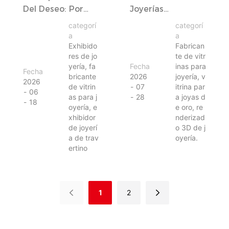
Del Deseo: Por
Joyerías
Qué Tu Vitrina
Personalizadas |
categorí
categorí
Vende Joyas
Estudio De Caso
a
a
Antes Que Tú.
De Lao Feng
Exhibido
Fabrican
res de jo
te de vitr
Xiang — PSP
yería, fa
Fecha
inas para
Displays
Fecha
bricante
2026
joyería, v
2026
de vitrin
07
itrina par
06
as para j
28
a joyas d
18
oyería, e
e oro, re
xhibidor
nderizad
de joyerí
o 3D de j
a de trav
oyería.
ertino
1
2