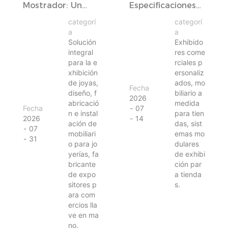
Mostrador: Un
Especificaciones
Diseño De
De Una Tienda
categorí
categorí
Exhibición Para
Real: Lo Que
a
a
Joyería Pensado
Realmente Se
Solución
Exhibido
integral
res come
Para La
Necesita Para
para la e
rciales p
Producción.
Mantener La
xhibición
ersonaliz
Uniformidad De
de joyas,
ados, mo
Fecha
Los Expositores
diseño, f
biliario a
2026
Personalizados En
abricació
medida
Fecha
07
n e instal
para tien
Todas Las
2026
14
ación de
das, sist
Ubicaciones.
07
mobiliari
emas mo
31
o para jo
dulares
yerías, fa
de exhibi
bricante
ción par
de expo
a tienda
sitores p
s.
ara com
ercios lla
ve en ma
no.