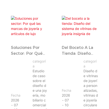
Soluciones Por
Del Boceto A La
Sector: Por Qué
Tienda: Diseño
Las Marcas De
Del Sistema De
categorí
categorí
Joyería Y
Vitrinas De
a
a
Artículos De Lujo
Joyería Insignia
Estudio
Diseño d
de caso
e vitrinas
Necesitan Un
De Leysen 1855
sobre el
de joyerí
Socio Diferente
diseño d
a person
Para El Suministro
e una joy
Fecha
alizadas,
De Mobiliario.
Fecha
ería, mo
2026
vitrinas d
2026
biliario c
07
e joyería
07
omercial
10
circulare