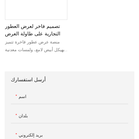
تصميم فاخر لعرض العطور
التجارية على طاولة العرض
منصة عرض عطور فاخرة تتميز
بهيكل أبيض لامع، ولمسات معدنية
ذهبية اللون، وإضاءة LED محيطية
مدمجة، وواجهة عرض مركزية
مضاءة. صُممت لتعزيز رؤية
أرسل استفسارك
المنتجات ورفع مستوى عرض
العلامة التجارية في متاجر التجزئة
الفاخرة.
اسم
بلدان
بريد إلكتروني