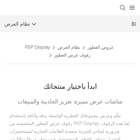
نظام العرض
عروض العطور
نظام العرض
PSP Display
رفوف عرض العطور
ابدأ باختيار منتجاتك
شاشات عرض مميزة: تعزيز الجاذبية والمبيعات
نظّم وعرض مجموعاتك العطرية الواسعة بدقة وأناقة باستخدام
رفوف عرض العطور المخصصة من PSP Display. تُعدّ هذه الرفوف
ضرورية لمتاجر التجزئة متعددة العلامات التجارية لمستحضرات
التجميل ومتاجر العطور المتخصصة، حيث توفر مزيجًا مثاليًا من