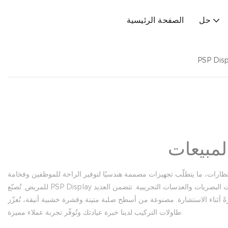
حل
الصفحة الرئيسية
PSP Disp
لمبيعات
النظارات، ما يتطلّب تجهيزات مصممة هندسيًا لتوفير الراحة للموظفين وفخامة
للمريض. تُصنّع PSP Display طاولات توزيع نظارات فاخرة مزوّدة بمرايا مدمجة بسلاسة على سطح الطاولة، وصناديق نفايات مخفية لمواد التعديل، وأدراج ضحلة مُخصّصة لتخزين أدوات البصريات والعدسات التجريبية. تتضمن العديد
ثناء الاستشارة. مصنوعة من أسطح صلبة متينة وقشرة خشبية أنيقة، تُعزّز
طاولات التركيب لدينا خبرة عيادتك وتُوفّر تجربة عملاء مميزة.