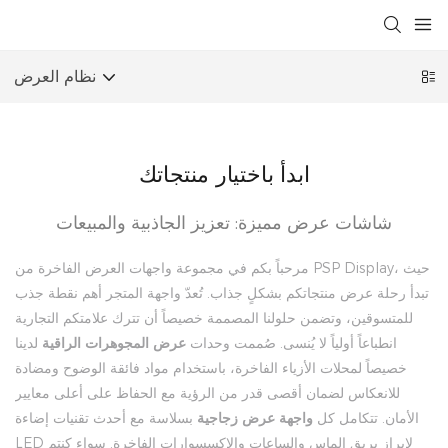
نظام العرض
ابدأ باختيار منتجاتك
شاشات عرض مميزة: تعزيز الجاذبية والمبيعات
مرحباً بكم في مجموعة واجهات العرض الفاخرة من PSP Display، حيث
تبدأ رحلة عرض منتجاتكم بشكلٍ جذاب. تُعدّ واجهة المتجر أهم نقطة جذب
للمتسوقين، وتضمن حلولنا المصممة خصيصاً أن تترك علامتكم التجارية
انطباعاً أولياً لا يُنسى. صُممت وحدات
عرض المجوهرات الراقية
لدينا
خصيصاً لمحلات الأزياء الفاخرة، باستخدام مواد فائقة الوضوح ومضادة
للانعكاس لضمان أقصى قدر من الرؤية مع الحفاظ على أعلى معايير
الأمان. تتكامل كل
واجهة عرض زجاجية
بسلاسة مع أحدث تقنيات إضاءة
LED لإبراز بريق الماس والساعات والإكسسوارات الفاخرة. سواء كنتم