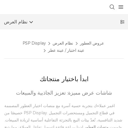
نظام العرض
عروض العطور
نظام العرض
PSP Display
عينة اختبار / عينة عطر
ابدأ باختيار منتجاتك
شاشات عرض مميزة: تعزيز الجاذبية والمبيعات
اغمر عملاءك بتجربة حسية آسرة مع منصات اختبار العطور المصممة
خصيصًا من PSP Display. في قطاع التجميل ومستحضرات التجميل
شديد التنافسية، تُعدّ بيئات البيع بالتجزئة التفاعلية أساسية لزيادة المبيعات.
صُممت
منصات
العطور
لدينا ببراعة فائقة لتسهيل تفاعل العملاء، مما يتيح