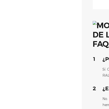
FAQ
1
¿P
Sí.
RAL
2
¿E
No.
her