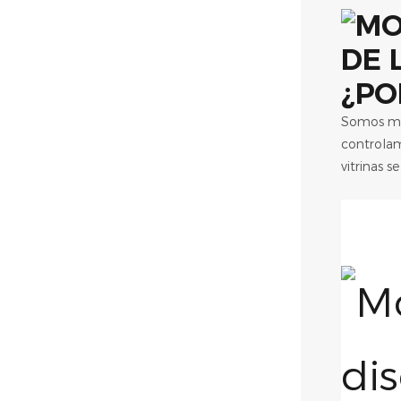
¿PO
Somos más
controlam
vitrinas 