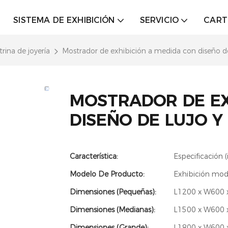
SISTEMA DE EXHIBICIÓN
SERVICIO
CART
trina de joyería
Mostrador de exhibición a medida con diseño de 
MOSTRADOR DE EX
DISEÑO DE LUJO Y
Característica:
Especificación (
Modelo De Producto:
Exhibición mo
Dimensiones (Pequeñas):
L1200 x W600 x
Dimensiones (Medianas):
L1500 x W600 x
Dimensiones (Grande):
L1800 x W600 x