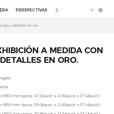
ERA
PERSPECTIVAS
SOBRE NOSOTROS
lujo y detalles en oro.
HIBICIÓN A MEDIDA CON
 DETALLES EN ORO.
inglés)
derna
 H950 mm (aprox. 47,2&quot; x 23,6&quot; x 37,4&quot;)
 H950 mm (aprox. 59,0&quot; x 23,6&quot; x 37,4&quot;)
 H950 mm (aprox. 70,9&quot; x 23,6&quot; x 37,4&quot;)