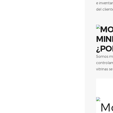
e inventa
del client
¿PO
Somos más
controlam
vitrinas 