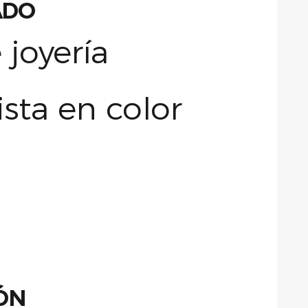
ADO
IÓN