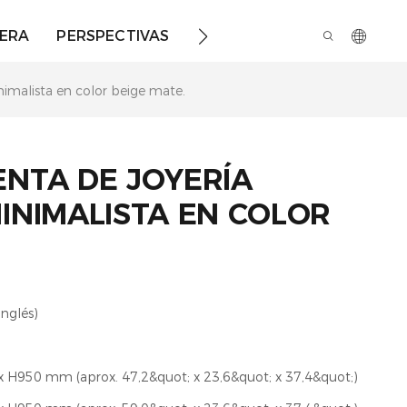
ERA
PERSPECTIVAS
SOBRE NOSOTROS
nimalista en color beige mate.
NTA DE JOYERÍA
INIMALISTA EN COLOR
inglés)
l
 H950 mm (aprox. 47,2&quot; x 23,6&quot; x 37,4&quot;)