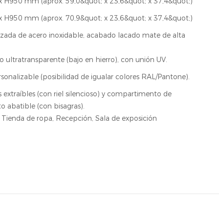
 H950 mm (aprox. 59,0&quot; x 23,6&quot; x 37,4&quot;)
 H950 mm (aprox. 70,9&quot; x 23,6&quot; x 37,4&quot;)
rzada de acero inoxidable, acabado lacado mate de alta
o ultratransparente (bajo en hierro), con unión UV.
onalizable (posibilidad de igualar colores RAL/Pantone).
s extraíbles (con riel silencioso) y compartimento de
 abatible (con bisagras).
s, Tienda de ropa, Recepción, Sala de exposición