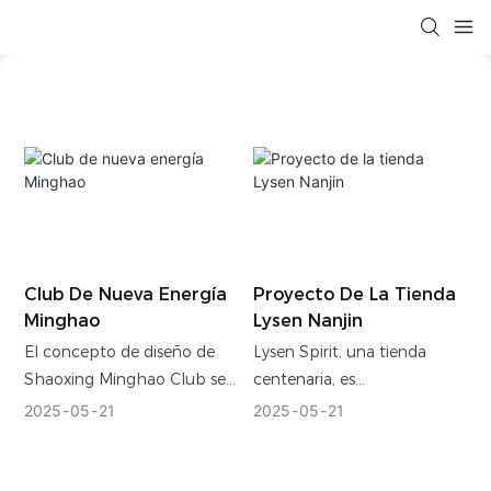
Club De Nueva Energía
Proyecto De La Tienda
Minghao
Lysen Nanjin
El concepto de diseño de
Lysen Spirit, una tienda
Shaoxing Minghao Club se
centenaria, es
deriva de la cultura
mundialmente conocida
2025
05
21
2025
05
21
corporativa de Riyue Group,
por su exquisita artesanía en
integrando la tradición de
el tallado y engaste de
las rimas orientales y la
diamantes y su singular