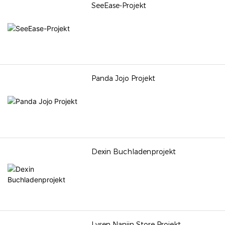
SeeEase-Projekt
und Bedürfnisse der
Öffentlichkeit und strebt
danach, eine langfristig
erfolgreiche Grundlage für
das Museum zu schaffen.
Panda Jojo Projekt
Dexin Buchladenprojekt
Lysen Nanjin Store Projekt