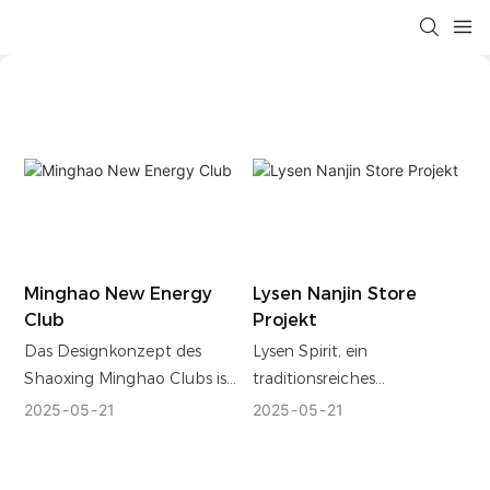
Minghao New Energy
Lysen Nanjin Store
Club
Projekt
Das Designkonzept des
Lysen Spirit, ein
Shaoxing Minghao Clubs ist
traditionsreiches
von der
Juweliergeschäft mit
2025
05
21
2025
05
21
Unternehmenskultur der
hundertjähriger Geschichte,
Riyue Group abgeleitet und
ist weltweit bekannt für
integriert die Tradition
seine exquisite