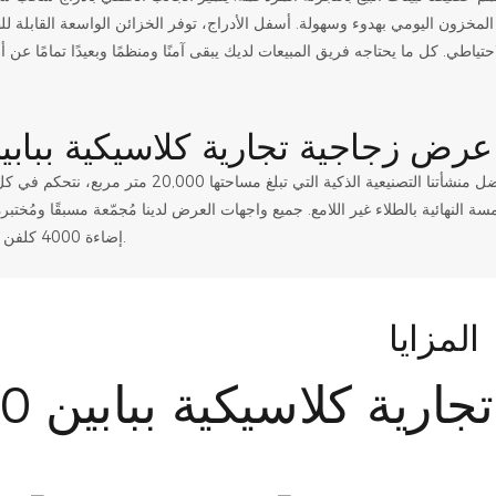
مخزون اليومي بهدوء وسهولة. أسفل الأدراج، توفر الخزائن الواسعة القابلة 
نحن أكثر من مجرد شركة تصنيع؛ نحن مهندسو نجاح متجرك. بفضل منشأتنا التصنيعية الذكية التي تبلغ 
مسة النهائية بالطلاء غير اللامع. جميع واجهات العرض لدينا مُجمّعة مسبقًا ومُختب
إضاءة 4000 كلفن قبل الشحن.
المزايا