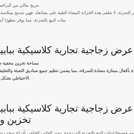
مزيج مثالي من البراغماتية والأناقة.
التجزئة، لا تطغى هذه الخزانة البيضاء النقية على بضائعك. فهي تندمج بسلاس
بيئات البيع بالتجزئة، مما يوفر مظهرًا أنيقًا واحترافيًا.
مساحة تخزين مخفية ض
دة بأقفال ممتازة مضادة للسرقة، مما يضمن تنظيم جميع صناديق التعبئة والتغل
الاحتياطي بشكل آمن وسري.
تخزين و
 خصيصًا لبيئات البيع بالتجزئة المزدحمة. يتميز الجانب الخلفي بأدراج سحب 