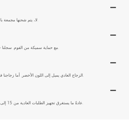
لا، يتم شحنها مجمعة بالكامل. ما عليك سوى إخراجها من الصندوق ووضعها في متجرك - لا حاجة لأي أدوات.
بالتأكيد. نستخدم صناديق خشبية متينة حاصلة على شهادة ISPM-15 مع حماية سميكة من الفوم. سجلنا خالٍ من أي تلف.
الزجاج العادي يميل إلى اللون الأخضر. أما زجاجنا فائق الشفافية قليل الحديد فهو غير مرئي، مما يُظهر اللون الحقيقي وبريق مجوهراتك.
عادةً ما يستغرق تجهيز الطلبات العادية من 15 إلى 20 يومًا. يُرجى إضافة بضعة أيام إضافية للطلبات ذات المقاسات المُخصصة بالكامل.