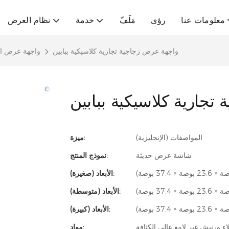
معلومات عنا
رؤى
مَلَفّ
خدمة
نظام العرض
واجهة عرض زجاجية تجارية كلاسيكية ببابين
واجهة عرض ا
تجارية كلاسيكية ببابين
المواصفات (الإنجليزية)
ميزة:
شاشة عرض حديثة
نموذج المنتج:
الأبعاد (صغيرة):
الأبعاد (متوسطة):
الأبعاد (كبيرة):
ء ورنيش غير لامع عالي الكثافة
مواد: