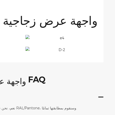
FAQ
نعم، نحن نقدم خدمة التخصيص الكاملة. ما عليك سوى تزويدنا بالأبعاد التي ترغب بها ورمز لون RAL/Pantone، وسنقوم بمطابقتها تمامًا.