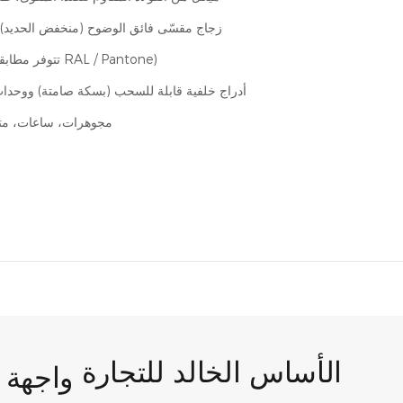
زجاج مقسّى فائق الوضوح (منخفض الحديد)،
قابل للتخصيص بالكامل (تتوفر مطابقة ألوان RAL / Pantone)
أدراج خلفية قابلة للسحب (بسكة صامتة) ووحدات
مجوهرات، ساعات، متج
الأساس الخالد للتجارة