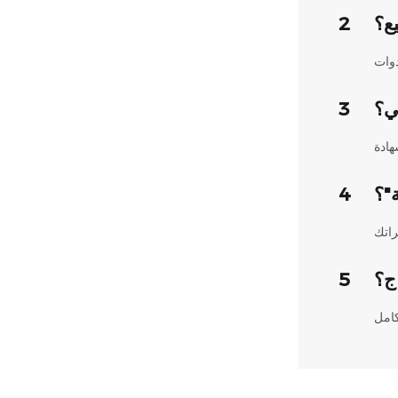
ع؟
2
ي؟
3
ة"؟
4
اج؟
5