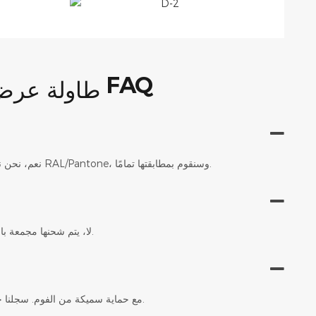
FAQ
نعم، نحن نقدم خدمة التخصيص الكاملة. ما عليك سوى تزويدنا بالأبعاد التي ترغب بها ورمز لون RAL/Pantone، وسنقوم بمطابقتها تمامًا.
لا، يتم شحنها مجمعة بالكامل. ما عليك سوى إخراجها من الصندوق ووضعها في متجرك - لا حاجة لأي أدوات.
بالتأكيد. نستخدم صناديق خشبية متينة حاصلة على شهادة ISPM-15 مع حماية سميكة من الفوم. سجلنا خالٍ من أي تلف.