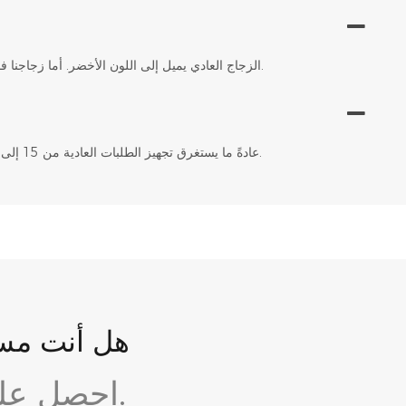
الزجاج العادي يميل إلى اللون الأخضر. أما زجاجنا فائق الشفافية قليل الحديد فهو غير مرئي، مما يُظهر اللون الحقيقي وبريق مجوهراتك.
عادةً ما يستغرق تجهيز الطلبات العادية من 15 إلى 20 يومًا. يُرجى إضافة بضعة أيام إضافية للطلبات ذات المقاسات المُخصصة بالكامل.
هل أنت مست
احصل على استشارة مجانية وتصميم مبدئي اليوم.