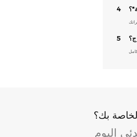
ة"؟
4
اج؟
5
لخاصة بك؟