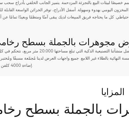
 خصيصًا لبيئات البيع بالتجزئة المزدحمة. يتميز الجانب الخلفي بأدراج سحب 
مخزون اليومي بهدوء وسهولة. أسفل الأدراج، توفر الخزائن الواسعة القابلة 
نحن أكثر من مجرد شركة تصنيع؛ نحن مهندسو نجاح متجرك. بفضل منشأتنا التصنيعية الذكية التي تبلغ 
مسة النهائية بالطلاء غير اللامع. جميع واجهات العرض لدينا مُجمّعة مسبقًا ومُختب
إضاءة 4000 كلفن قبل الشحن.
المزايا