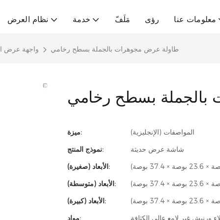
معلومات عنا
رؤى
مَلَفّ
خدمة
نظام العرض
طاولة عرض مجوهرات بالجملة بسطح رخامي
واجهة عرض ا
بالجملة بسطح رخامي
المواصفات (الإنجليزية)
ميزة:
شاشة عرض حديثة
نموذج المنتج:
الأبعاد (صغيرة):
الأبعاد (متوسطة):
الأبعاد (كبيرة):
ء ورنيش غير لامع عالي الكثافة
مواد: