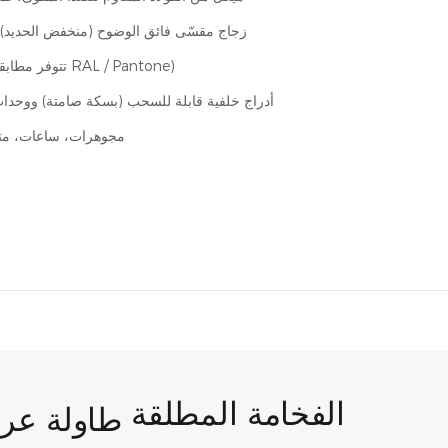
زجاج مقسّى فائق الوضوح (منخفض الحديد)،
قابل للتخصيص بالكامل (تتوفر مطابقة ألوان RAL / Pantone)
أدراج خلفية قابلة للسحب (بسكة صامتة) ووحدات
مجوهرات، ساعات، متج
الفخامة المطلقة