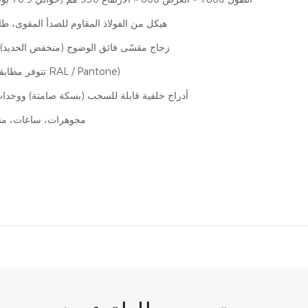
هيكل من الفولاذ المقاوم للصدأ المقوى، طلا
زجاج مقسّى فائق الوضوح (منخفض الحديد)،
قابل للتخصيص بالكامل (تتوفر مطابقة ألوان RAL / Pantone)
أدراج خلفية قابلة للسحب (بسكة صامتة) ووحدات
مجوهرات، ساعات، متج