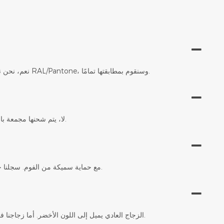
نعم، نحن نقدم خدمة التخصيص الكاملة. ما عليك سوى تزويدنا بالأبعاد التي ترغب بها ورمز لون RAL/Pantone، وسنقوم بمطابقتها تمامًا.
لا، يتم شحنها مجمعة بالكامل. ما عليك سوى إخراجها من الصندوق ووضعها في متجرك - لا حاجة لأي أدوات.
بالتأكيد. نستخدم صناديق خشبية متينة حاصلة على شهادة ISPM-15 مع حماية سميكة من الفوم. سجلنا خالٍ من أي تلف.
الزجاج العادي يميل إلى اللون الأخضر. أما زجاجنا فائق الشفافية قليل الحديد فهو غير مرئي، مما يُظهر اللون الحقيقي وبريق مجوهراتك.