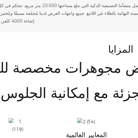
نحن أكثر من مجرد شركة تصنيع؛ نحن مهندسو نجاح متجرك. بفضل منشأتنا التصنيعية الذكية التي تبلغ 
مسة النهائية بالطلاء غير اللامع. جميع واجهات العرض لدينا مُجمّعة مسبقًا ومُختب
إضاءة 4000 كلفن قبل الشحن.
المزايا
المعايير العالمية