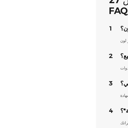
FAQ
ن؟
1
ع؟
2
ي؟
3
ة"؟
4