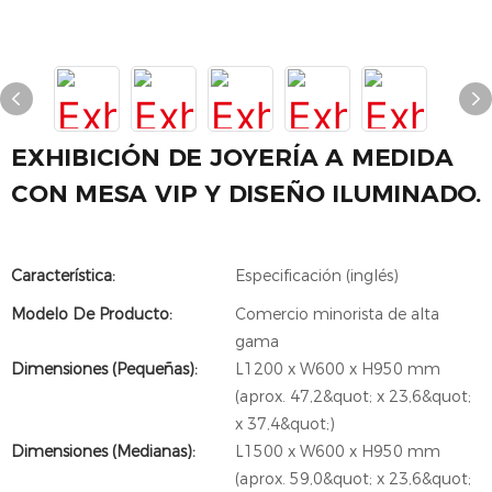
EXHIBICIÓN DE JOYERÍA A MEDIDA
CON MESA VIP Y DISEÑO ILUMINADO.
Característica:
Especificación (inglés)
Modelo De Producto:
Comercio minorista de alta
gama
Dimensiones (Pequeñas):
L1200 x W600 x H950 mm
(aprox. 47,2&quot; x 23,6&quot;
x 37,4&quot;)
Dimensiones (Medianas):
L1500 x W600 x H950 mm
(aprox. 59,0&quot; x 23,6&quot;