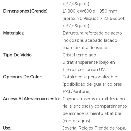
x 37,4&quot;)
Dimensiones (Grande):
L1800 x W600 x H950 mm
(aprox. 70,9&quot; x 23,6&quot;
x 37,4&quot;)
Materiales:
Estructura reforzada de acero
inoxidable, acabado lacado
mate de alta densidad.
Tipo De Vidrio:
Cristal templado
ultratransparente (bajo en
hierro), con unión UV.
Opciones De Color:
Totalmente personalizable
(posibilidad de igualar colores
RAL/Pantone).
Acceso Al Almacenamiento:
Cajones traseros extraíbles (con
riel silencioso) y compartimento
de almacenamiento abatible
(con bisagras).
Uso:
Joyería, Relojes, Tienda de ropa,