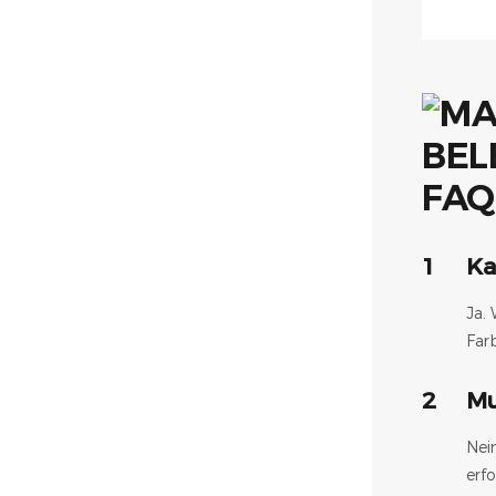
FAQ
1
Ka
Ja.
Far
2
Mu
Nei
erfo