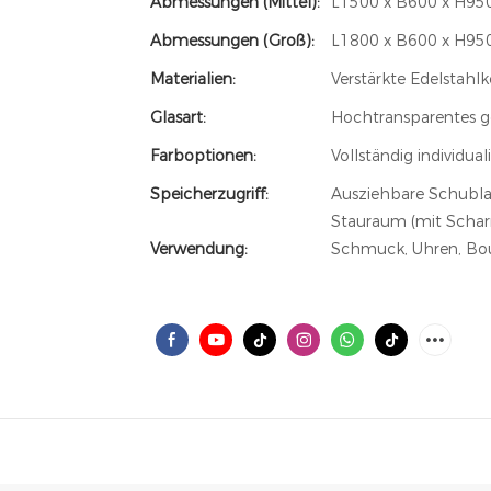
Abmessungen (mittel):
L1500 x B600 x H950
Abmessungen (Groß):
L1800 x B600 x H950
Materialien:
Verstärkte Edelstahl
Glasart:
Hochtransparentes ge
Farboptionen:
Vollständig individu
Speicherzugriff:
Ausziehbare Schubla
Stauraum (mit Scharn
Verwendung:
Schmuck, Uhren, Bou