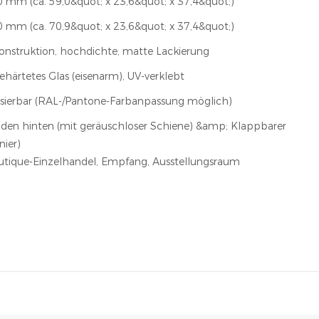
 mm (ca. 59,0&quot; x 23,6&quot; x 37,4&quot;)
 mm (ca. 70,9&quot; x 23,6&quot; x 37,4&quot;)
konstruktion, hochdichte, matte Lackierung
härtetes Glas (eisenarm), UV-verklebt
alisierbar (RAL-/Pantone-Farbanpassung möglich)
den hinten (mit geräuschloser Schiene) &amp; Klappbarer
ier)
tique-Einzelhandel, Empfang, Ausstellungsraum