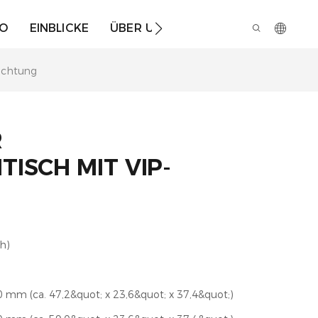
IO
EINBLICKE
ÜBER UNS
euchtung
S
SCH MIT VIP-B
ch)
 mm (ca. 47,2&quot; x 23,6&quot; x 37,4&quot;)