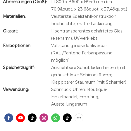
Abmessungen (Groß):
L1800 x B600 x H950 mm (ca.
70,9&quot; x 23,6&quot; x 37,4&quot;)
Materialien:
Verstärkte Edelstahlkonstruktion,
hochdichte, matte Lackierung
Glasart:
Hochtransparentes gehärtetes Glas
(eisenarm), UV-verklebt
Farboptionen:
Vollständig individualisierbar
(RAL-/Pantone-Farbanpassung
möglich)
Speicherzugriff:
Ausziehbare Schubladen hinten (mit
geräuschloser Schiene) &amp;
Klappbarer Stauraum (mit Scharnier)
Verwendung:
Schmuck, Uhren, Boutique-
Einzelhandel, Empfang,
Ausstellungsraum