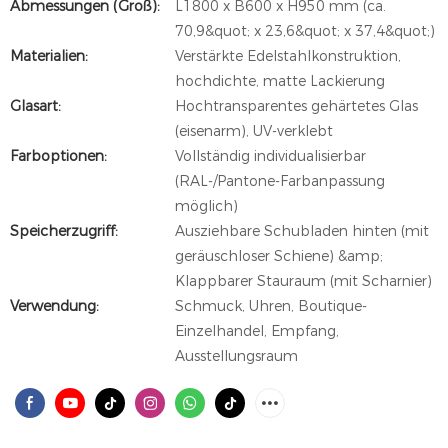
Abmessungen (Groß):
L1800 x B600 x H950 mm (ca.
70,9&quot; x 23,6&quot; x 37,4&quot;)
Materialien:
Verstärkte Edelstahlkonstruktion,
hochdichte, matte Lackierung
Glasart:
Hochtransparentes gehärtetes Glas
(eisenarm), UV-verklebt
Farboptionen:
Vollständig individualisierbar
(RAL-/Pantone-Farbanpassung
möglich)
Speicherzugriff:
Ausziehbare Schubladen hinten (mit
geräuschloser Schiene) &amp;
Klappbarer Stauraum (mit Scharnier)
Verwendung:
Schmuck, Uhren, Boutique-
Einzelhandel, Empfang,
Ausstellungsraum